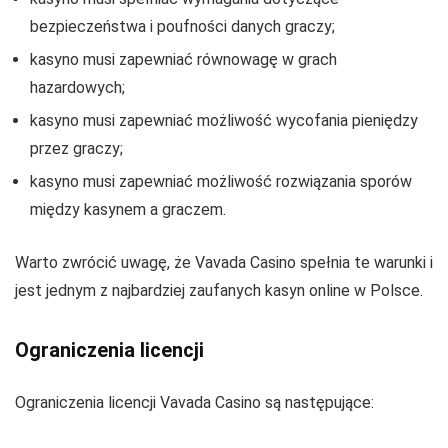
bezpieczeństwa i poufności danych graczy;
kasyno musi zapewniać równowagę w grach
hazardowych;
kasyno musi zapewniać możliwość wycofania pieniędzy
przez graczy;
kasyno musi zapewniać możliwość rozwiązania sporów
między kasynem a graczem.
Warto zwrócić uwagę, że Vavada Casino spełnia te warunki i
jest jednym z najbardziej zaufanych kasyn online w Polsce.
Ograniczenia licencji
Ograniczenia licencji Vavada Casino są następujące: