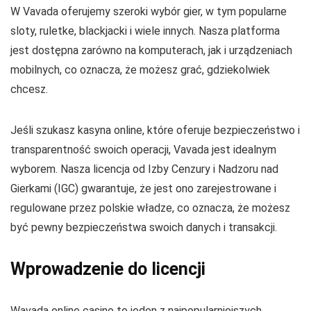
W Vavada oferujemy szeroki wybór gier, w tym popularne
sloty, ruletke, blackjacki i wiele innych. Nasza platforma
jest dostępna zarówno na komputerach, jak i urządzeniach
mobilnych, co oznacza, że możesz grać, gdziekolwiek
chcesz.
Jeśli szukasz kasyna online, które oferuje bezpieczeństwo i
transparentność swoich operacji, Vavada jest idealnym
wyborem. Nasza licencja od Izby Cenzury i Nadzoru nad
Gierkami (IGC) gwarantuje, że jest ono zarejestrowane i
regulowane przez polskie władze, co oznacza, że możesz
być pewny bezpieczeństwa swoich danych i transakcji.
Wprowadzenie do licencji
Wavada online casino to jeden z najpopularniejszych