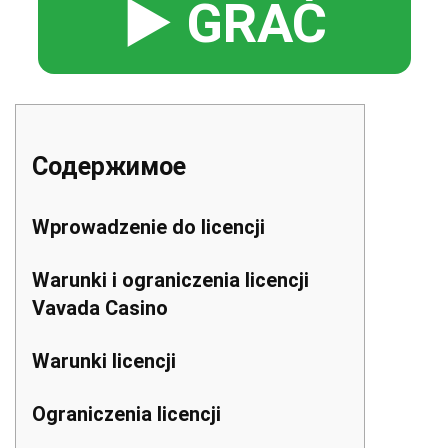
▶️ GRAĆ
Содержимое
Wprowadzenie do licencji
Warunki i ograniczenia licencji
Vavada Casino
Warunki licencji
Ograniczenia licencji