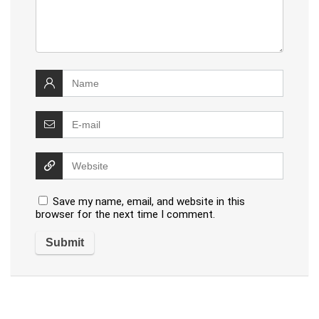
Save my name, email, and website in this
browser for the next time I comment.