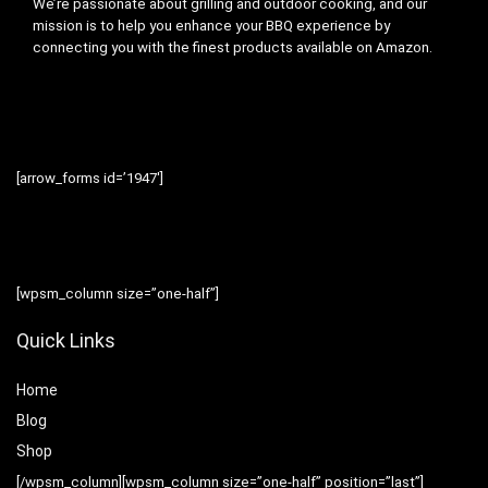
We’re passionate about grilling and outdoor cooking, and our
mission is to help you enhance your BBQ experience by
connecting you with the finest products available on Amazon.
[arrow_forms id=’1947′]
[wpsm_column size=”one-half”]
Quick Links
Home
Blog
Shop
[/wpsm_column][wpsm_column size=”one-half” position=”last”]