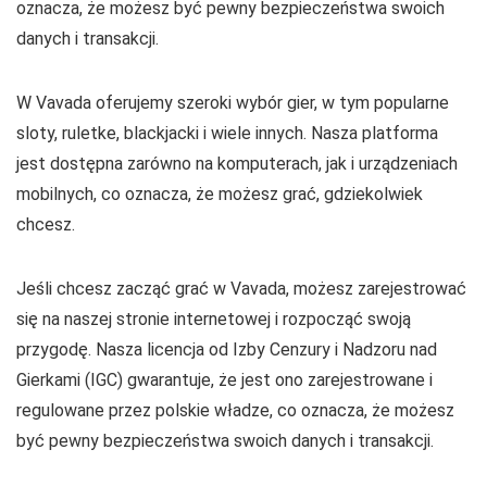
oznacza, że możesz być pewny bezpieczeństwa swoich
danych i transakcji.
W Vavada oferujemy szeroki wybór gier, w tym popularne
sloty, ruletke, blackjacki i wiele innych. Nasza platforma
jest dostępna zarówno na komputerach, jak i urządzeniach
mobilnych, co oznacza, że możesz grać, gdziekolwiek
chcesz.
Jeśli chcesz zacząć grać w Vavada, możesz zarejestrować
się na naszej stronie internetowej i rozpocząć swoją
przygodę. Nasza licencja od Izby Cenzury i Nadzoru nad
Gierkami (IGC) gwarantuje, że jest ono zarejestrowane i
regulowane przez polskie władze, co oznacza, że możesz
być pewny bezpieczeństwa swoich danych i transakcji.