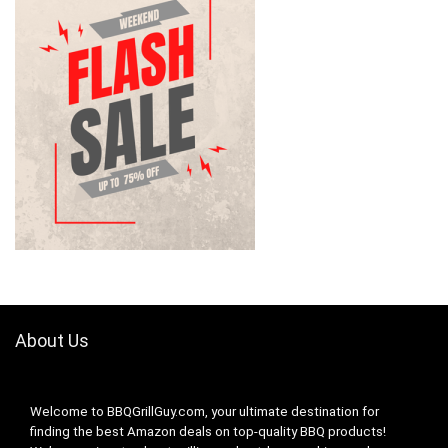
About Us
Welcome to BBQGrillGuy.com, your ultimate destination for
finding the best Amazon deals on top-quality BBQ products!