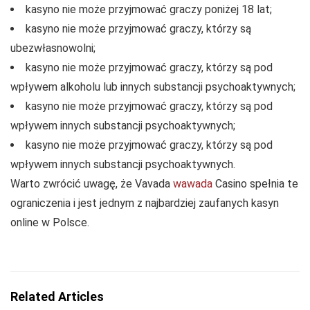
kasyno nie może przyjmować graczy poniżej 18 lat;
kasyno nie może przyjmować graczy, którzy są
ubezwłasnowolni;
kasyno nie może przyjmować graczy, którzy są pod
wpływem alkoholu lub innych substancji psychoaktywnych;
kasyno nie może przyjmować graczy, którzy są pod
wpływem innych substancji psychoaktywnych;
kasyno nie może przyjmować graczy, którzy są pod
wpływem innych substancji psychoaktywnych.
Warto zwrócić uwagę, że Vavada
wawada
Casino spełnia te
ograniczenia i jest jednym z najbardziej zaufanych kasyn
online w Polsce.
Related Articles