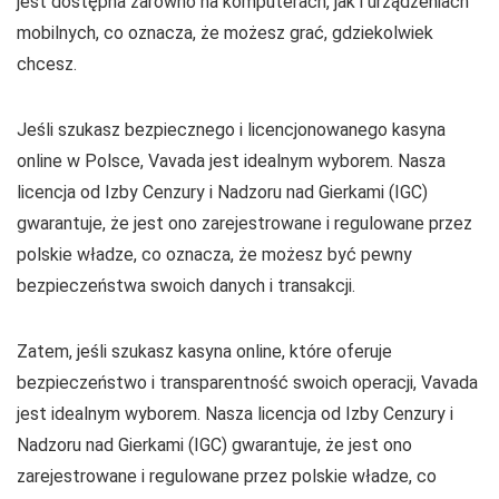
jest dostępna zarówno na komputerach, jak i urządzeniach
mobilnych, co oznacza, że możesz grać, gdziekolwiek
chcesz.
Jeśli szukasz bezpiecznego i licencjonowanego kasyna
online w Polsce, Vavada jest idealnym wyborem. Nasza
licencja od Izby Cenzury i Nadzoru nad Gierkami (IGC)
gwarantuje, że jest ono zarejestrowane i regulowane przez
polskie władze, co oznacza, że możesz być pewny
bezpieczeństwa swoich danych i transakcji.
Zatem, jeśli szukasz kasyna online, które oferuje
bezpieczeństwo i transparentność swoich operacji, Vavada
jest idealnym wyborem. Nasza licencja od Izby Cenzury i
Nadzoru nad Gierkami (IGC) gwarantuje, że jest ono
zarejestrowane i regulowane przez polskie władze, co