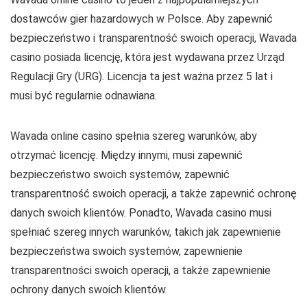
dostawców gier hazardowych w Polsce. Aby zapewnić
bezpieczeństwo i transparentność swoich operacji, Wavada
casino posiada licencję, która jest wydawana przez Urząd
Regulacji Gry (URG). Licencja ta jest ważna przez 5 lat i
musi być regularnie odnawiana.
Wavada online casino spełnia szereg warunków, aby
otrzymać licencję. Między innymi, musi zapewnić
bezpieczeństwo swoich systemów, zapewnić
transparentność swoich operacji, a także zapewnić ochronę
danych swoich klientów. Ponadto, Wavada casino musi
spełniać szereg innych warunków, takich jak zapewnienie
bezpieczeństwa swoich systemów, zapewnienie
transparentności swoich operacji, a także zapewnienie
ochrony danych swoich klientów.