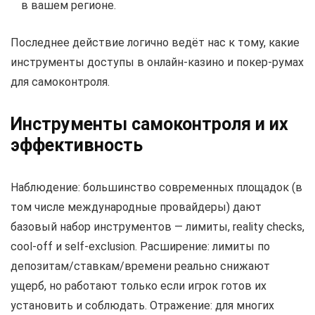
в вашем регионе.
Последнее действие логично ведёт нас к тому, какие
инструменты доступы в онлайн‑казино и покер‑румах
для самоконтроля.
Инструменты самоконтроля и их
эффективность
Наблюдение: большинство современных площадок (в
том числе международные провайдеры) дают
базовый набор инструментов — лимиты, reality checks,
cool‑off и self‑exclusion. Расширение: лимиты по
депозитам/ставкам/времени реально снижают
ущерб, но работают только если игрок готов их
установить и соблюдать. Отражение: для многих