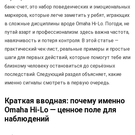
банк‑счет; это набор поведенческих и эмоциональных
маркеров, которые легче заметить у ребят, играющих
в сложные дисциплины вроде Omaha Hi‑Lo. Погоди, не
путай азарт и профессионализм: здесь важна частота,
навязчивость и потеря контроля. В этой статье —
практический чек‑лист, реальные примеры и простые
шаги для первых действий, которые помогут тебе или
близкому человеку остановиться до серьёзных
последствий. Следующий раздел объясняет, какие
именно сигналы смотреть в первую очередь.
Краткая вводная: почему именно
Omaha Hi‑Lo — ценное поле для
наблюдений