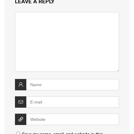
LEAVE A REPLY