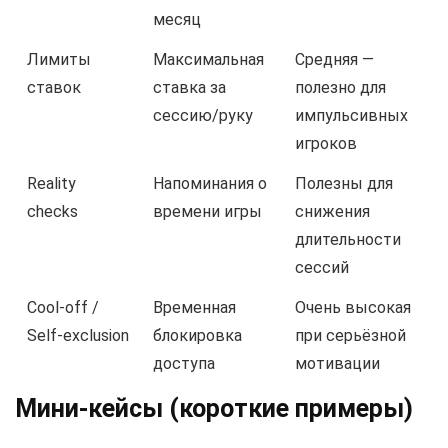
месяц
Лимиты
Максимальная
Средняя —
ставок
ставка за
полезно для
сессию/руку
импульсивных
игроков
Reality
Напоминания о
Полезны для
checks
времени игры
снижения
длительности
сессий
Cool‑off /
Временная
Очень высокая
Self‑exclusion
блокировка
при серьёзной
доступа
мотивации
Мини‑кейсы (короткие примеры)