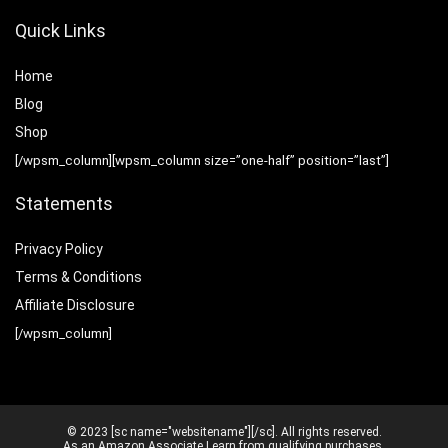
Quick Links
Home
Blog
Shop
[/wpsm_column][wpsm_column size=”one-half” position=”last”]
Statements
Privacy Policy
Terms & Conditions
Affiliate Disclosure
[/wpsm_column]
© 2023 [sc name="websitename"][/sc]. All rights reserved.
As an Amazon Associate I earn from qualifying purchases.