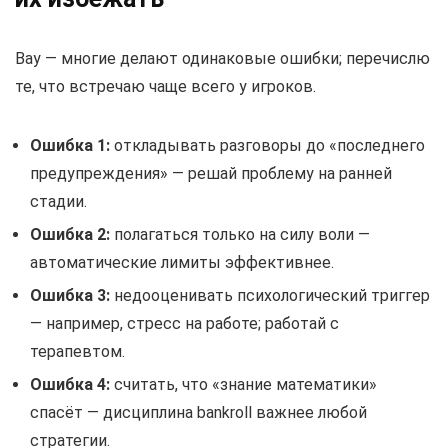
Вау — многие делают одинаковые ошибки; перечислю
те, что встречаю чаще всего у игроков.
Ошибка 1:
откладывать разговоры до «последнего
предупреждения» — решай проблему на ранней
стадии.
Ошибка 2:
полагаться только на силу воли —
автоматические лимиты эффективнее.
Ошибка 3:
недооценивать психологический триггер
— например, стресс на работе; работай с
терапевтом.
Ошибка 4:
считать, что «знание математики»
спасёт — дисциплина bankroll важнее любой
стратегии.