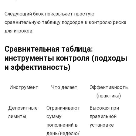
Следующий блок показывает простую
сравнительную таблицу подходов к контролю риска
для игроков.
Сравнительная таблица:
инструменты контроля (подходы
и эффективность)
Инструмент
Что делает
Эффективность
(практика)
Депозитные
Ограничивают
Высокая при
лимиты
сумму
правильной
пополнений в
установке
день/неделю/