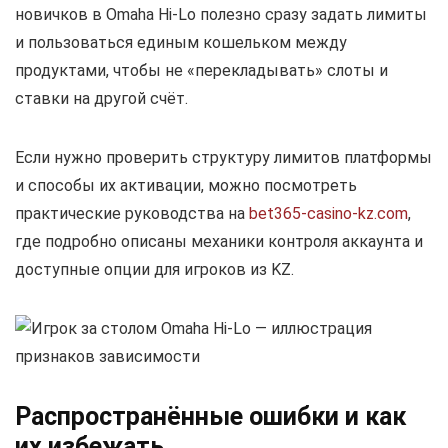
новичков в Omaha Hi‑Lo полезно сразу задать лимиты
и пользоваться единым кошельком между
продуктами, чтобы не «перекладывать» слоты и
ставки на другой счёт.
Если нужно проверить структуру лимитов платформы
и способы их активации, можно посмотреть
практические руководства на
bet365-casino-kz.com
,
где подробно описаны механики контроля аккаунта и
доступные опции для игроков из KZ.
Распространённые ошибки и как
их избежать