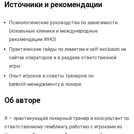
Источники и рекомендации
Психологические руководства по зависимости
(локальные клиники и международные
рекомендации WHO).
Практические гайды по лимитам и self‑exclusion на
сайтах операторов и в разделе ответственной
игры.
Опыт игроков и советы тренеров по
bankroll‑менеджменту в покере.
Об авторе
Я — практикующий покерный тренер и консультант по
ответственному гемблингу, работаю с игроками из