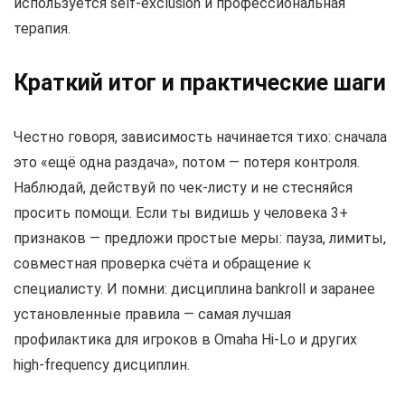
используется self‑exclusion и профессиональная
терапия.
Краткий итог и практические шаги
Честно говоря, зависимость начинается тихо: сначала
это «ещё одна раздача», потом — потеря контроля.
Наблюдай, действуй по чек‑листу и не стесняйся
просить помощи. Если ты видишь у человека 3+
признаков — предложи простые меры: пауза, лимиты,
совместная проверка счёта и обращение к
специалисту. И помни: дисциплина bankroll и заранее
установленные правила — самая лучшая
профилактика для игроков в Omaha Hi‑Lo и других
high‑frequency дисциплин.