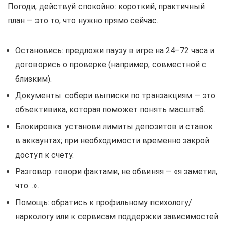
Погоди, действуй спокойно: короткий, практичный
план — это то, что нужно прямо сейчас.
Остановись: предложи паузу в игре на 24–72 часа и
договорись о проверке (например, совместной с
близким).
Документы: собери выписки по транзакциям — это
объективика, которая поможет понять масштаб.
Блокировка: установи лимиты депозитов и ставок
в аккаунтах; при необходимости временно закрой
доступ к счёту.
Разговор: говори фактами, не обвиняя — «я заметил,
что…».
Помощь: обратись к профильному психологу/
наркологу или к сервисам поддержки зависимостей