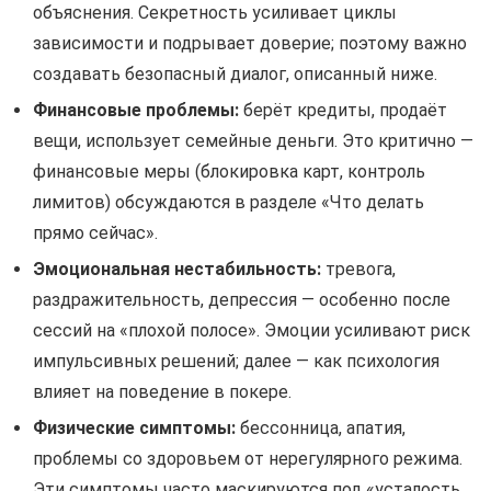
объяснения. Секретность усиливает циклы
зависимости и подрывает доверие; поэтому важно
создавать безопасный диалог, описанный ниже.
Финансовые проблемы:
берёт кредиты, продаёт
вещи, использует семейные деньги. Это критично —
финансовые меры (блокировка карт, контроль
лимитов) обсуждаются в разделе «Что делать
прямо сейчас».
Эмоциональная нестабильность:
тревога,
раздражительность, депрессия — особенно после
сессий на «плохой полосе». Эмоции усиливают риск
импульсивных решений; далее — как психология
влияет на поведение в покере.
Физические симптомы:
бессонница, апатия,
проблемы со здоровьем от нерегулярного режима.
Эти симптомы часто маскируются под «усталость