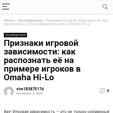
Home
»
Uncategorized
»
Признаки игровой зависимости: как
распознать её на примере игроков в Omaha Hi‑Lo
Uncategorized
Признаки игровой
зависимости: как
распознать её на
примере игроков в
Omaha Hi‑Lo
xtw18387517d
0
November 3, 2025
Вау! Игровая зависимость — это не только сломанный